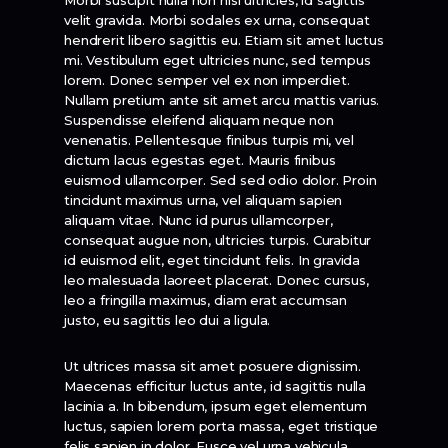
Morbi suscipit nulla non nisi ultricies, id sagittis
velit gravida. Morbi sodales ex urna, consequat
hendrerit libero sagittis eu. Etiam sit amet luctus
mi. Vestibulum eget ultricies nunc, sed tempus
lorem. Donec semper vel ex non imperdiet.
Nullam pretium ante sit amet arcu mattis varius.
Suspendisse eleifend aliquam neque non
venenatis. Pellentesque finibus turpis mi, vel
dictum lacus egestas eget. Mauris finibus
euismod ullamcorper. Sed sed odio dolor. Proin
tincidunt maximus urna, vel aliquam sapien
aliquam vitae. Nunc id purus ullamcorper,
consequat augue non, ultricies turpis. Curabitur
id euismod elit, eget tincidunt felis. In gravida
leo malesuada laoreet placerat. Donec cursus,
leo a fringilla maximus, diam erat accumsan
justo, eu sagittis leo dui a ligula.
Ut ultrices massa sit amet posuere dignissim.
Maecenas efficitur luctus ante, id sagittis nulla
lacinia a. In bibendum, ipsum eget elementum
luctus, sapien lorem porta massa, eget tristique
felis sapien in dolor. Fusce vel urna vehicula,