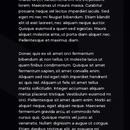
lorem. Maecenas ut mauris massa. Curabitur
posuere neque vel lectus imperdiet iaculis. Sed
eget mi nec mi feugiat bibendum. Etiam blandit
elit id erat laoreet, nec aliquam neque auctor.
Quisque euismod a quam sed egestas. Mauris
aliquet molestie ante, ut porta diam aliquet nec.
Pellentesque et maximus diam.
Donec quis ex sit amet orci fermentum
bibendum at non tellus. Ut molestie lacus ut
quam finibus condimentum. Quisque sit amet
fermentum sapien, sit amet convallis enim.
Aliquam sed nisl eget nibh imperdiet hendrerit
ac quis nisl. Aliquam ut felis sit amet tellus
mattis sollicitudin. Integer accumsan aliquam
metus placerat tristique. Vestibulum euismod mi
orci. Pellentesque sit amet quam enim. Morbi ac
aliquet neque, eget aliquet neque. Maecenas
fermentum gravida arcu, at commodo felis
cursus quis. Quisque mattis vel justo at
venenatis. Nullam dignissim a augue ut congue.
Etiam dapibus tristique elit, ac posuere mi